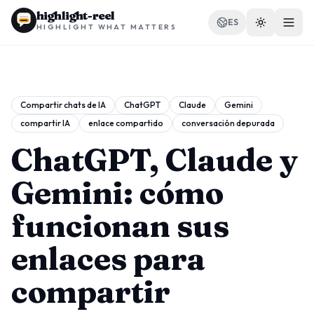
highlight-reel
ES
HIGHLIGHT WHAT MATTERS
Compartir chats de IA
ChatGPT
Claude
Gemini
compartir IA
enlace compartido
conversación depurada
RECURSOS
Blog
ChatGPT, Claude y
Comparar
Gemini: cómo
Plantillas
funcionan sus
Casos de uso
enlaces para
compartir
Extensión