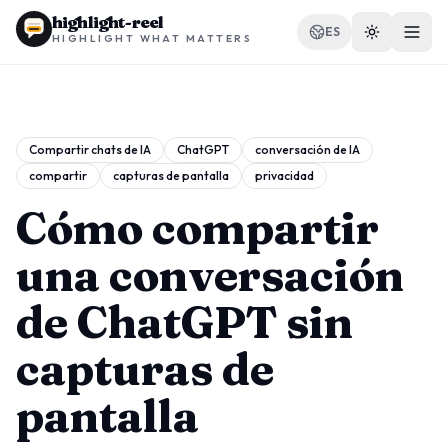
highlight-reel
ES
HIGHLIGHT WHAT MATTERS
Compartir chats de IA
ChatGPT
conversación de IA
compartir
capturas de pantalla
privacidad
RECURSOS
Blog
Cómo compartir
Comparar
una conversación
Plantillas
de ChatGPT sin
Casos de uso
capturas de
pantalla
Extensión