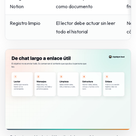
Notion
como documento
frag
Registro limpio
El lector debe actuar sin leer
Nec
todo el historial
cómo