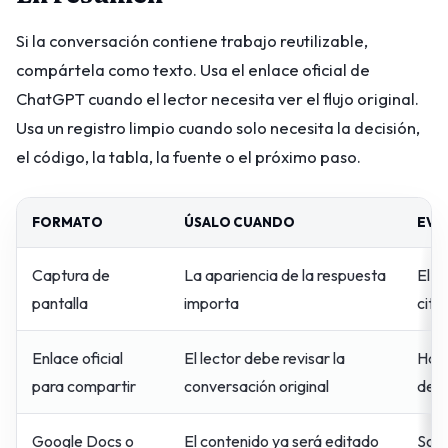
Si la conversación contiene trabajo reutilizable,
compártela como texto. Usa el enlace oficial de
ChatGPT cuando el lector necesita ver el flujo original.
Usa un registro limpio cuando solo necesita la decisión,
el código, la tabla, la fuente o el próximo paso.
FORMATO
ÚSALO CUANDO
EVÍ
Captura de
La apariencia de la respuesta
El t
pantalla
importa
cita
Enlace oficial
El lector debe revisar la
Hay 
para compartir
conversación original
debe
Google Docs o
El contenido ya será editado
Solo