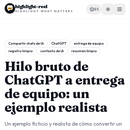
highlight-reel
ES
HIGHLIGHT WHAT MATTERS
Compartir chats de IA
ChatGPT
entrega de equipo
registro limpio
contexto de IA
resumen limpio
RECURSOS
Blog
Hilo bruto de
Comparar
ChatGPT a entrega
Plantillas
de equipo: un
Casos de uso
ejemplo realista
Un ejemplo ficticio y realista de cómo convertir un
Extensión