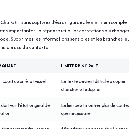
ChatGPT sans captures d’écran, gardez le minimum complet :
es importantes, la réponse utile, les corrections qui changen
e code. Supprimez les informations sensibles et les branches inu
 une phrase de contexte.
ER QUAND
LIMITE PRINCIPALE
t court ou un état visuel
Le texte devient difficile à copier,
chercher et adapter
doit voir l’état original de
Le lien peut montrer plus de conte
sation
que nécessaire
r doit comprendre, copier
Il faut faire une passe de sélection