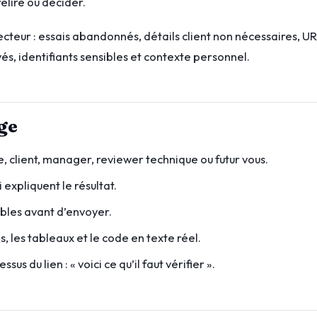
elire ou décider.
ecteur : essais abandonnés, détails client non nécessaires, U
vés, identifiants sensibles et contexte personnel.
ge
ue, client, manager, reviewer technique ou futur vous.
expliquent le résultat.
ibles avant d’envoyer.
, les tableaux et le code en texte réel.
s du lien : « voici ce qu’il faut vérifier ».