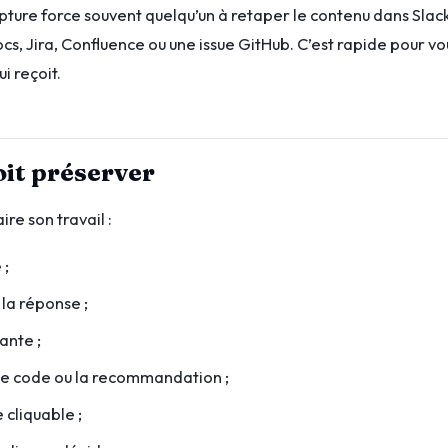
pture force souvent quelqu’un à retaper le contenu dans Slack
s, Jira, Confluence ou une issue GitHub. C’est rapide pour vo
i reçoit.
oit préserver
ire son travail :
 ;
 la réponse ;
ante ;
, le code ou la recommandation ;
 cliquable ;