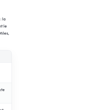
 la
t le
tiles,
xte
 et