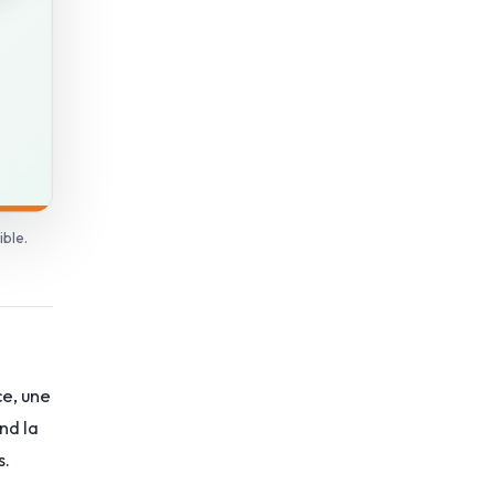
ible.
ce, une
nd la
s.