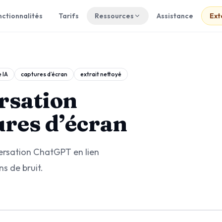
ctionnalités
Tarifs
Ressources
Assistance
Ext
 IA
captures d’écran
extrait nettoyé
rsation
res d’écran
ersation ChatGPT en lien
ns de bruit.