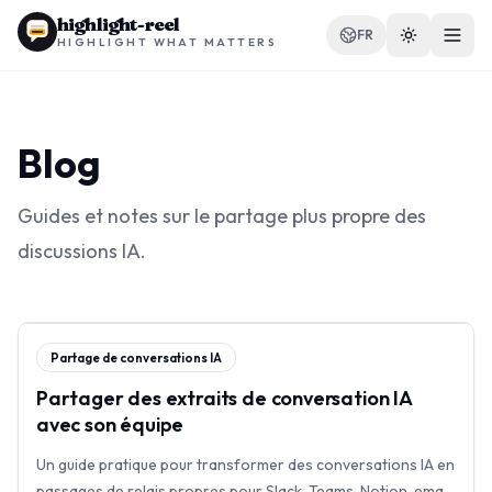
highlight-reel
FR
HIGHLIGHT WHAT MATTERS
Blog
RESSOURCES
Guides et notes sur le partage plus propre des
Blog
discussions IA.
Comparer
Modèles
Partage de conversations IA
Cas d'utilisation
Partager des extraits de conversation IA
avec son équipe
Un guide pratique pour transformer des conversations IA en
Extension
passages de relais propres pour Slack, Teams, Notion, email,