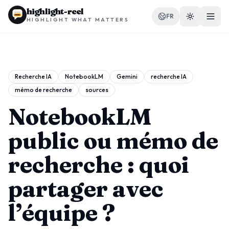
highlight-reel
FR
HIGHLIGHT WHAT MATTERS
Recherche IA
NotebookLM
Gemini
recherche IA
mémo de recherche
sources
RESSOURCES
Blog
NotebookLM
Comparer
public ou mémo de
Modèles
recherche : quoi
Cas d'utilisation
partager avec
l’équipe ?
Extension