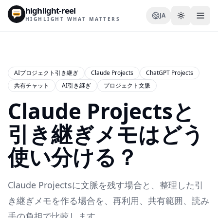
highlight-reel
JA
HIGHLIGHT WHAT MATTERS
AIプロジェクト引き継ぎ
Claude Projects
ChatGPT Projects
共有チャット
AI引き継ぎ
プロジェクト文脈
リソース
Claude Projectsと
ブログ
比較
引き継ぎメモはどう
テンプレート
使い分ける？
ユースケース
Claude Projectsに文脈を残す場合と、整理した引
き継ぎメモを作る場合を、再利用、共有範囲、読み
拡張機能
手の負担で比較します。