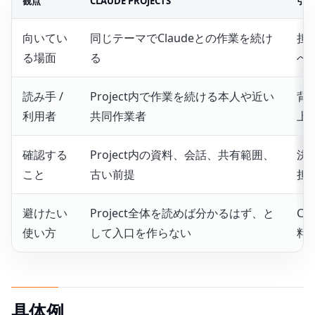
観点
CLAUDE PROJECTS
引
向いてい
同じテーマでClaudeとの作業を続け
担
る場面
る
へ
読み手 /
Project内で作業を続ける本人や近い
背
利用者
共同作業者
上
確認する
Project内の資料、会話、共有範囲、
決
こと
古い前提
担
避けたい
Project全体を読めば分かるはず、と
C
使い方
して入口を作らない
料
具体例