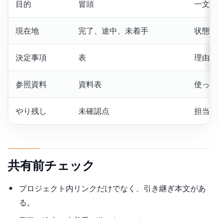
目的
冒頭
一文で
現在地
完了、途中、未着手
状態を
決定事項
表
理由を
参照資料
資料表
使った
やり残し
未確認点
担当ま
共有前チェック
プロジェクト内リンクだけでなく、引き継ぎ本文があ
る。