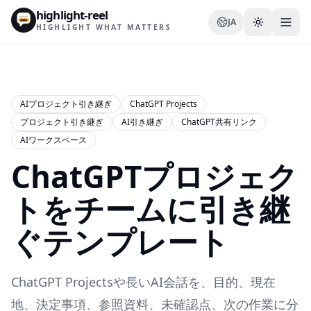
highlight-reel
JA
HIGHLIGHT WHAT MATTERS
AIプロジェクト引き継ぎ
ChatGPT Projects
プロジェクト引き継ぎ
AI引き継ぎ
ChatGPT共有リンク
リソース
AIワークスペース
ブログ
ChatGPTプロジェク
比較
トをチームに引き継
テンプレート
ぐテンプレート
ユースケース
ChatGPT Projectsや長いAI会話を、目的、現在
地、決定事項、参照資料、未確認点、次の作業に分
拡張機能