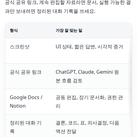
공식 공유 링크, 계속 편집할 자료라면 문서, 실행 가능한 결
과만 보내려면 정리된 대화 기록을 쓰세요.
형식
가장 잘 맞는 일
약
스크린샷
UI 상태, 짧은 답변, 시각적 증거
검
에
공식 공유 링크
ChatGPT, Claude, Gemini 원
앞
본 흐름 검토
보
Google Docs /
공동 편집, 장기 문서화, 권한 관
짧
Notion
리
이
정리된 대화 기
결론, 코드, 표, 의사결정, 다음
사
록
액션 전달
해