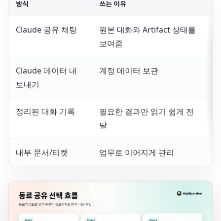
방식
쓰는 이유
동
Claude 공유 채팅
원본 대화와 Artifact 상태를
공
보여줌
Claude 데이터 내
계정 데이터 보관
팀
보내기
정리된 대화 기록
필요한 결과만 읽기 쉽게 전
민
달
내부 문서/티켓
업무로 이어지게 관리
담