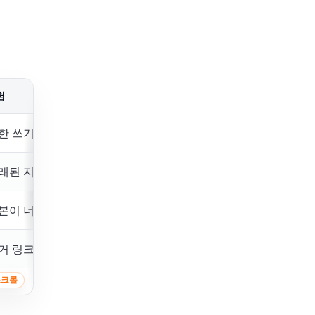
험
한 쓰기 권한
래된 지식 유지
본이 너무 길어짐
거 링크 누락