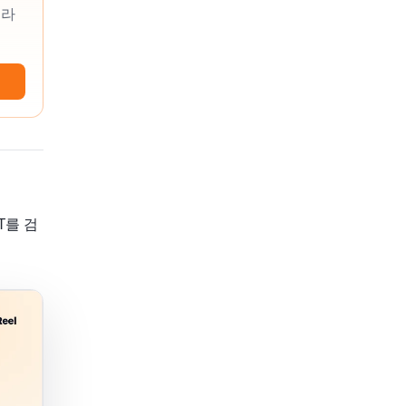
골라
T를 검