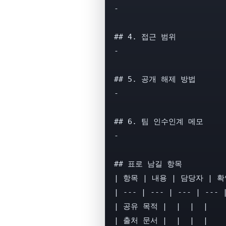
- 

## 4. 접근 범위

- 

## 5. 공개 해제 방법

- 

## 6. 팀 인수인계 메모

- 

## 표로 남길 항목

| 항목 | 내용 | 담당자 | 확
| --- | --- | --- | --- |
| 공유 목적 |  |  |  |

| 출처 문서 |  |  |  |
