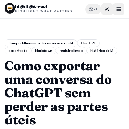
highlight-reel
PT
HIGHLIGHT WHAT MATTERS
Compartilhamento de conversas com IA
ChatGPT
exportação
Markdown
registro limpo
histórico de IA
RECURSOS
Blog
Como exportar
Comparar
uma conversa do
Modelos
ChatGPT sem
Casos de uso
perder as partes
úteis
Extensão