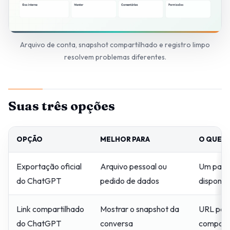
Arquivo de conta, snapshot compartilhado e registro limpo
resolvem problemas diferentes.
Suas três opções
OPÇÃO
MELHOR PARA
O QUE V
Exportação oficial
Arquivo pessoal ou
Um paco
do ChatGPT
pedido de dados
disponib
Link compartilhado
Mostrar o snapshot da
URL para
do ChatGPT
conversa
compart