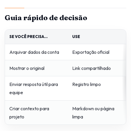
Guia rápido de decisão
SE VOCÊ PRECISA...
USE
P
Arquivar dados da conta
Exportação oficial
C
Mostrar o original
Link compartilhado
M
Enviar resposta útil para
Registro limpo
R
equipe
c
Criar contexto para
Markdown ou página
Fi
projeto
limpa
re