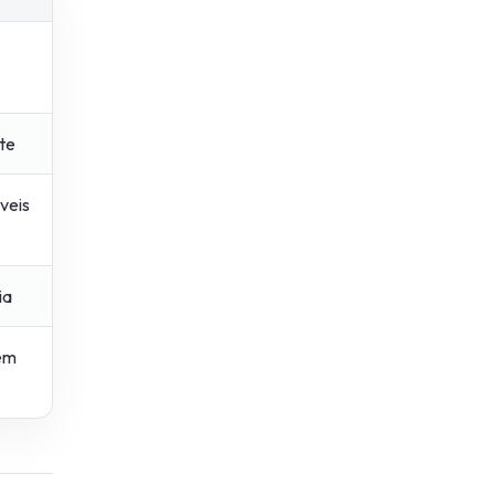
te
veis
ia
sem