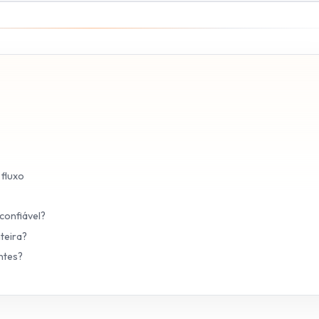
 fluxo
confiável?
teira?
ntes?