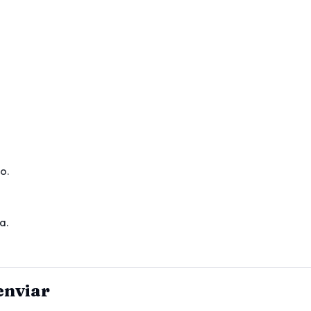
o.
a.
enviar