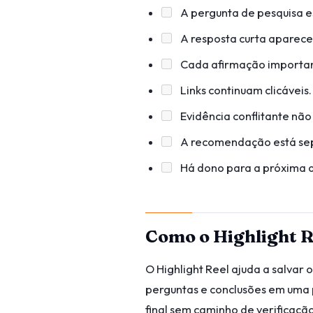
A pergunta de pesquisa es
A resposta curta aparece
Cada afirmação importan
Links continuam clicáveis.
Evidência conflitante não
A recomendação está sep
Há dono para a próxima 
Como o Highlight R
O Highlight Reel ajuda a salvar 
perguntas e conclusões em uma p
final sem caminho de verificação