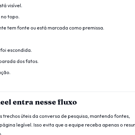
tá visível.
 no topo.
te tem fonte ou está marcada como premissa.
 foi escondida.
arada dos fatos.
ação.
eel entra nesse fluxo
os trechos úteis da conversa de pesquisa, mantendo fontes,
ágina legível. Isso evita que a equipe receba apenas o res
.