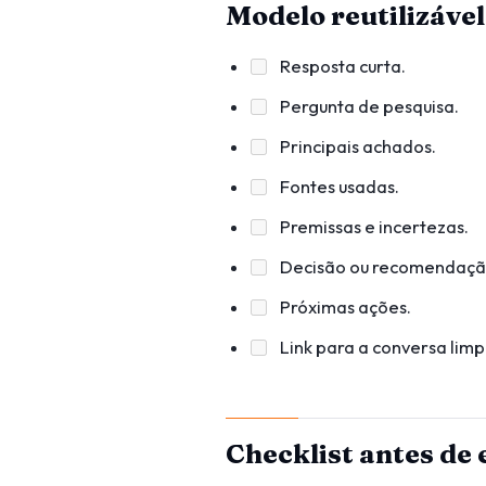
Modelo reutilizável
Resposta curta.
Pergunta de pesquisa.
Principais achados.
Fontes usadas.
Premissas e incertezas.
Decisão ou recomendaçã
Próximas ações.
Link para a conversa limp
Checklist antes de 