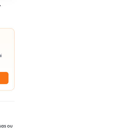
,
i
sas ou