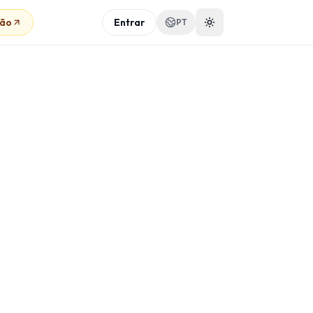
são
Entrar
PT