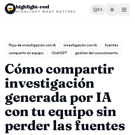
highlight-reel
ES
HIGHLIGHT WHAT MATTERS
Flujo de investigación con IA
investigación con IA
fuentes
compartir en equipo
ChatGPT
gestión del conocimiento
RECURSOS
Blog
Cómo compartir
Comparar
investigación
Plantillas
generada por IA
Casos de uso
con tu equipo sin
perder las fuentes
Extensión