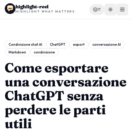
highlight-reel
IT
HIGHLIGHT WHAT MATTERS
Condivisione chat AI
ChatGPT
export
conversazione AI
Markdown
condivisione
RISORSE
Blog
Come esportare
Confronti
una conversazione
Modelli
ChatGPT senza
Casi d'uso
perdere le parti
utili
Estensione