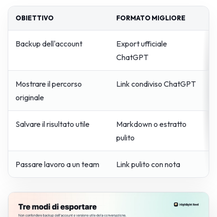
OBIETTIVO
FORMATO MIGLIORE
L
Backup dell'account
Export ufficiale
N
ChatGPT
Mostrare il percorso
Link condiviso ChatGPT
P
originale
n
Salvare il risultato utile
Markdown o estratto
R
pulito
Passare lavoro a un team
Link pulito con nota
S