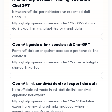
OpenAI: export della cronologia e dei dati
ChatGPT
Istruzioni ufficiali per richiedere un export dei dati
ChatGPT.
https://help.openai.com/en/articles/7260999-how-
do-i-export-my-chatgpt-history-and-data
OpenAI: guida ai link condivisi di ChatGPT
Fonte ufficiale su snapshot, accesso e gestione dei link
condivisi.
https://help.openai.com/en/articles/7925741-chatgpt-
shared-links-faq
OpenAI: link condivisi dentro l'export dei dati
Nota ufficiale sul modo in cui i dati dei link condivisi
appaiono nell'export.
https://help.openai.com/en/articles/7943616-data-
export-are-my-shared-links-included-when-i-
export-my-data-from-chatgpt