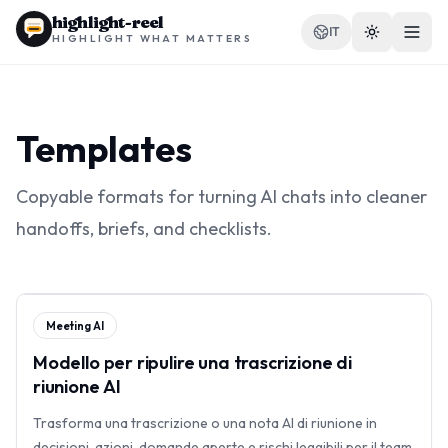
highlight-reel
IT
HIGHLIGHT WHAT MATTERS
Templates
RISORSE
Copyable formats for turning AI chats into cleaner
Blog
handoffs, briefs, and checklists.
Confronti
Modelli
Meeting AI
Casi d'uso
Modello per ripulire una trascrizione di
riunione AI
Trasforma una trascrizione o una nota AI di riunione in
Estensione
decisioni, azioni, domande aperte e rischi leggibili per il team.