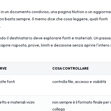
 in un documento condiviso, una pagina Notion o un aggior
on basta sempre. Il memo dice che cosa leggere, quali fonti
.
o il destinatario deve esplorare fonti e materiali. Un passa
pire risposta, prove, limiti e decisione senza aprire l'intero
RVE
COSA CONTROLLARE
lte fonti
controlla file, accesso e visibilità
tto e materiali vicini
non sempre è il formato finale per 
collega