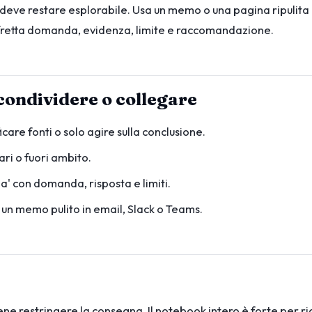
 deve restare esplorabile. Usa un memo o una pagina ripulita
fretta domanda, evidenza, limite e raccomandazione.
condividere o collegare
icare fonti o solo agire sulla conclusione.
ri o fuori ambito.
a' con domanda, risposta e limiti.
un memo pulito in email, Slack o Teams.
iene restringere la consegna. Il notebook intero è forte per r