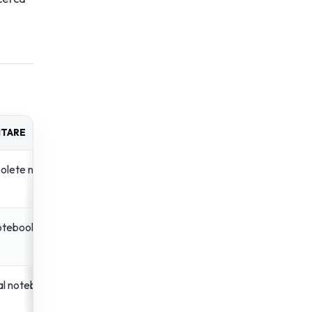
ITARE
solete non marcate
 notebook senza
 al notebook