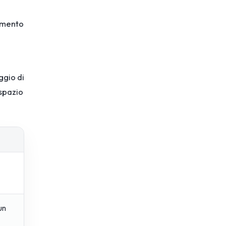
namento
ggio di
 spazio
un