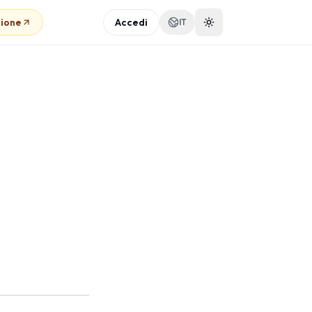
sione
Accedi
IT