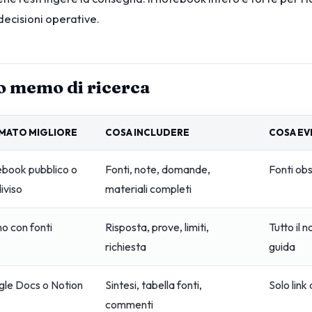
decisioni operative.
o memo di ricerca
MATO MIGLIORE
COSA INCLUDERE
COSA EV
book pubblico o
Fonti, note, domande,
Fonti ob
iviso
materiali completi
 con fonti
Risposta, prove, limiti,
Tutto il
richiesta
guida
le Docs o Notion
Sintesi, tabella fonti,
Solo link
commenti