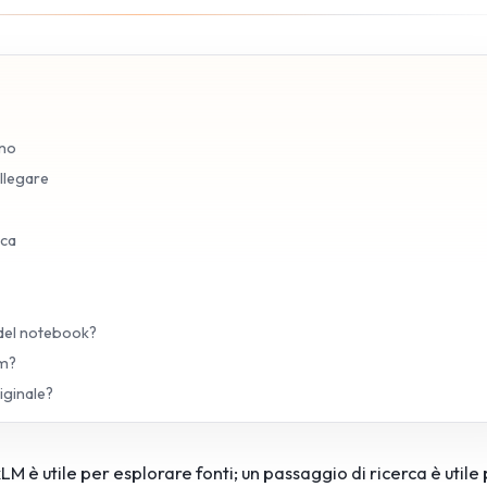
ano
ollegare
rca
del notebook?
am?
iginale?
è utile per esplorare fonti; un passaggio di ricerca è utile