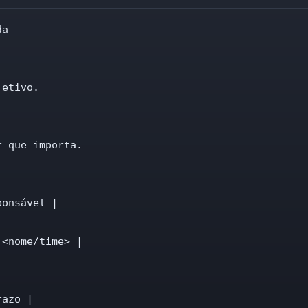
a

etivo.

 que importa.

onsável |

<nome/time> |

azo |
