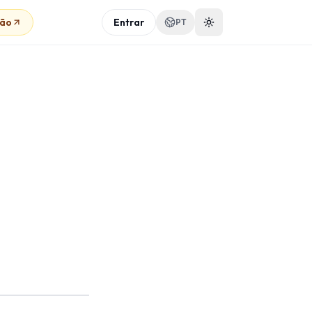
são
Entrar
PT