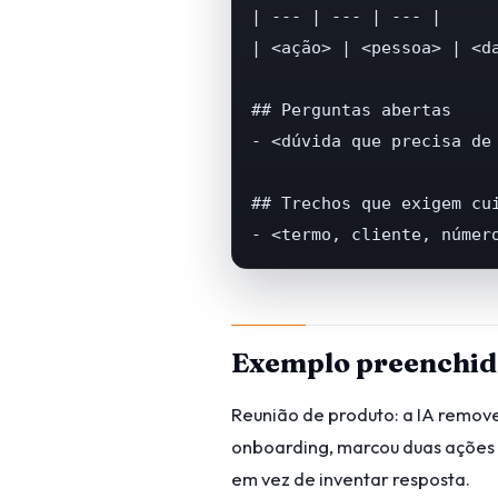
| --- | --- | --- |

| <ação> | <pessoa> | <da
## Perguntas abertas

- <dúvida que precisa de 
## Trechos que exigem cui
- <termo, cliente, númer
Exemplo preenchid
Reunião de produto: a IA remov
onboarding, marcou duas ações 
em vez de inventar resposta.