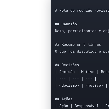
# Nota de reunião revisad
## Reunião

Data, participantes e obj
## Resumo em 5 linhas

O que foi discutido e por
## Decisões

| Decisão | Motivo | Resp
| --- | --- | --- |

| <decisão> | <motivo> | 
## Ações

| Ação | Responsável | Pr