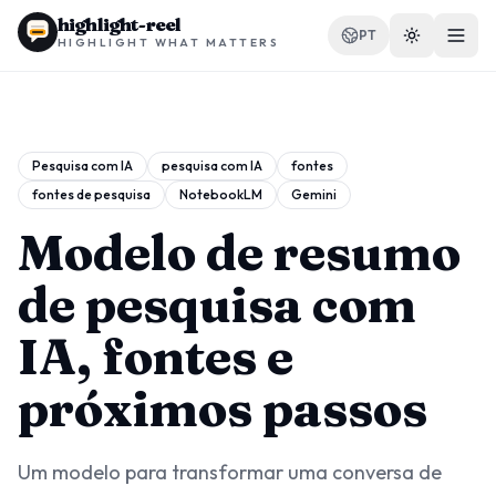
highlight-reel
PT
HIGHLIGHT WHAT MATTERS
Pesquisa com IA
pesquisa com IA
fontes
fontes de pesquisa
NotebookLM
Gemini
RECURSOS
Blog
Modelo de resumo
Comparar
de pesquisa com
Modelos
IA, fontes e
Casos de uso
próximos passos
Um modelo para transformar uma conversa de
Extensão