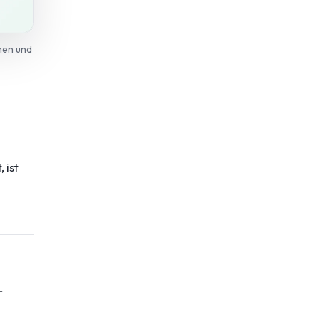
nen und
 ist
r