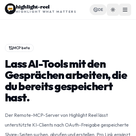
highlight-reel
DE
HIGHLIGHT WHAT MATTERS
MCP beta
RESSOURCEN
Lass AI-Tools mit den
Blog
Gesprächen arbeiten, die
Vergleichen
du bereits gespeichert
Vorlagen
hast.
Anwendungsfälle
Der Remote-MCP-Server von Highlight Reel lässt
unterstützte KI-Clients nach OAuth-Freigabe gespeicherte
Erweiterung
Share-Seiten suchen, abrufen und erstellen. Pro Link ergänzt