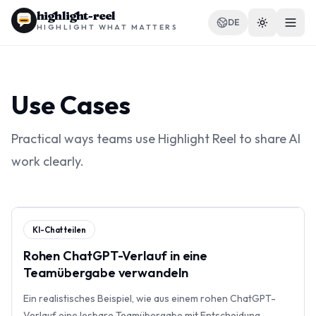
highlight-reel
DE
HIGHLIGHT WHAT MATTERS
Use Cases
RESSOURCEN
Practical ways teams use Highlight Reel to share AI
Blog
work clearly.
Vergleichen
Vorlagen
KI-Chat teilen
Anwendungsfälle
Rohen ChatGPT-Verlauf in eine
Teamübergabe verwandeln
Ein realistisches Beispiel, wie aus einem rohen ChatGPT-
Erweiterung
Verlauf eine lesbare Teamübergabe mit Entscheidung,