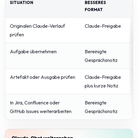
SITUATION
BESSERES
W
FORMAT
Originalen Claude-Verlauf
Claude-Freigabe
D
prüfen
P
Aufgabe übernehmen
Bereinigte
D
Gesprächsnotiz
a
Artefakt oder Ausgabe prüfen
Claude-Freigabe
O
plus kurze Notiz
b
In Jira, Confluence oder
Bereinigte
T
GitHub Issues weiterarbeiten
Gesprächsnotiz
s