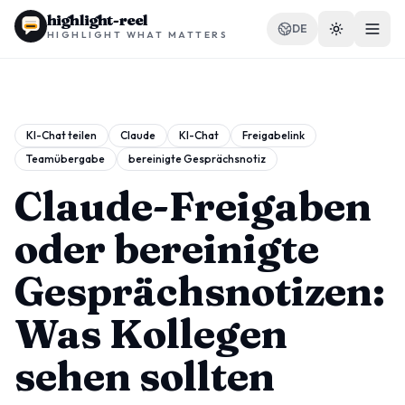
highlight-reel
DE
HIGHLIGHT WHAT MATTERS
KI-Chat teilen
Claude
KI-Chat
Freigabelink
Teamübergabe
bereinigte Gesprächsnotiz
RESSOURCEN
Blog
Claude-Freigaben
Vergleichen
oder bereinigte
Vorlagen
Gesprächsnotizen:
Anwendungsfälle
Was Kollegen
sehen sollten
Erweiterung