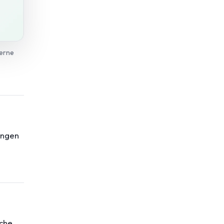
terne
ungen
ache