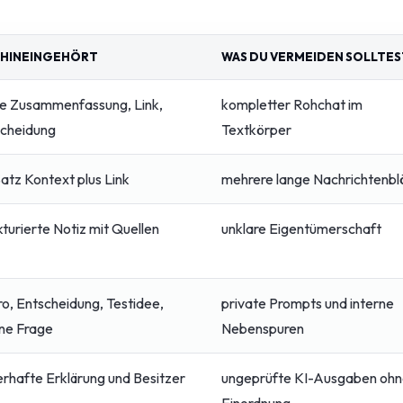
 HINEINGEHÖRT
WAS DU VERMEIDEN SOLLTES
e Zusammenfassung, Link,
kompletter Rohchat im
scheidung
Textkörper
Satz Kontext plus Link
mehrere lange Nachrichtenb
kturierte Notiz mit Quellen
unklare Eigentümerschaft
o, Entscheidung, Testidee,
private Prompts und interne
ne Frage
Nebenspuren
rhafte Erklärung und Besitzer
ungeprüfte KI-Ausgaben oh