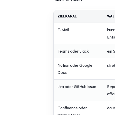
ZIELKANAL
WAS
E-Mail
kurz
Ent
Teams oder Slack
ein 
Notion oder Google
stru
Docs
Jira oder GitHub Issue
Repr
offe
Confluence oder
daue