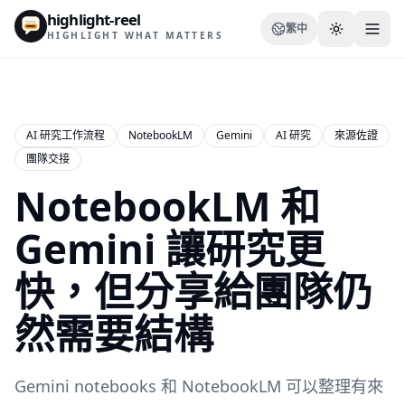
highlight-reel
繁中
HIGHLIGHT WHAT MATTERS
AI 研究工作流程
NotebookLM
Gemini
AI 研究
來源佐證
團隊交接
資源
NotebookLM 和
部落格
比較
Gemini 讓研究更
模板
快，但分享給團隊仍
使用情境
然需要結構
Gemini notebooks 和 NotebookLM 可以整理有來
Extension