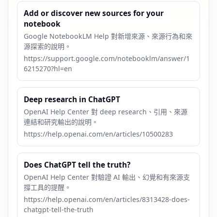
Add or discover new sources for your
notebook
Google NotebookLM Help 對新增來源、來源行為和來
源探索的說明。
https://support.google.com/notebooklm/answer/1
6215270?hl=en
Deep research in ChatGPT
OpenAI Help Center 對 deep research、引用、來源
連結和研究輸出的說明。
https://help.openai.com/en/articles/10500283
Does ChatGPT tell the truth?
OpenAI Help Center 對驗證 AI 輸出、幻覺和有來源支
撐工具的提醒。
https://help.openai.com/en/articles/8313428-does-
chatgpt-tell-the-truth