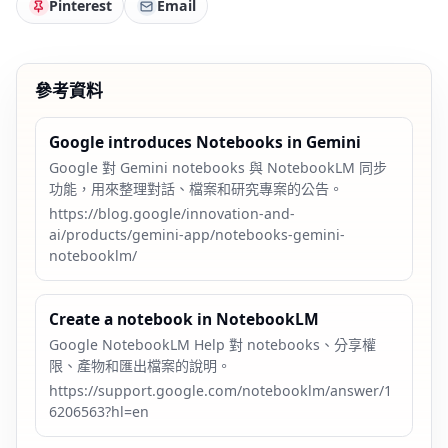
Pinterest
Email
參考資料
Google introduces Notebooks in Gemini
Google 對 Gemini notebooks 與 NotebookLM 同步
功能，用來整理對話、檔案和研究專案的公告。
https://blog.google/innovation-and-
ai/products/gemini-app/notebooks-gemini-
notebooklm/
Create a notebook in NotebookLM
Google NotebookLM Help 對 notebooks、分享權
限、產物和匯出檔案的說明。
https://support.google.com/notebooklm/answer/1
6206563?hl=en