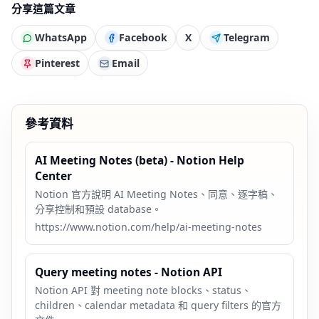
分享這篇文章
WhatsApp
Facebook
X
Telegram
Pinterest
Email
參考資料
AI Meeting Notes (beta) - Notion Help
Center
Notion 官方說明 AI Meeting Notes、同意、逐字稿、
分享控制和預設 database。
https://www.notion.com/help/ai-meeting-notes
Query meeting notes - Notion API
Notion API 對 meeting note blocks、status、
children、calendar metadata 和 query filters 的官方