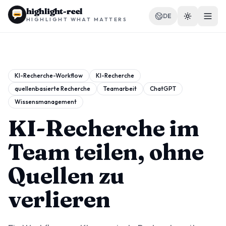
highlight-reel
DE
HIGHLIGHT WHAT MATTERS
KI-Recherche-Workflow
KI-Recherche
quellenbasierte Recherche
Teamarbeit
ChatGPT
RESSOURCEN
Wissensmanagement
Blog
KI-Recherche im
Vergleichen
Team teilen, ohne
Vorlagen
Quellen zu
Anwendungsfälle
verlieren
Erweiterung