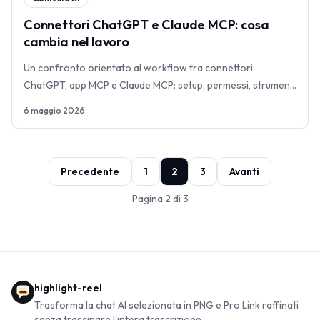
Connettori ChatGPT e Claude MCP: cosa
cambia nel lavoro
Un confronto orientato al workflow tra connettori
ChatGPT, app MCP e Claude MCP: setup, permessi, strumenti
in lettura/scrittura e contesto riutilizzabile.
6 maggio 2026
Precedente
1
2
3
Avanti
Pagina 2 di 3
highlight-reel
Trasforma la chat AI selezionata in PNG e Pro Link raffinati
senza trascinare l'intera trascrizione.