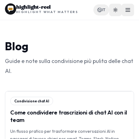
highlight-reel
IT
HIGHLIGHT WHAT MATTERS
Blog
RISORSE
Guide e note sulla condivisione più pulita delle chat
Blog
AI.
Confronti
Modelli
Condivisione chat AI
Casi d'uso
Come condividere trascrizioni di chat AI con il
team
Un flusso pratico per trasformare conversazioni AI in
Estensione
passaggi di lavoro chiari per email, Teams, Slack, Notion,