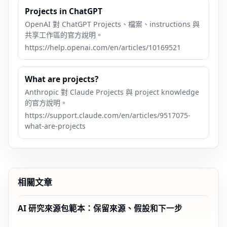
Projects in ChatGPT
OpenAI 對 ChatGPT Projects、檔案、instructions 與
共享工作區的官方說明。
https://help.openai.com/en/articles/10169521
What are projects?
Anthropic 對 Claude Projects 與 project knowledge
的官方說明。
https://support.claude.com/en/articles/9517075-
what-are-projects
相關文章
AI 研究來源包範本：保留來源、假設和下一步