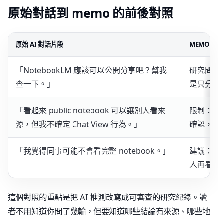
原始對話到 memo 的前後對照
原始 AI 對話片段
MEMO 
「NotebookLM 應該可以公開分享吧？幫我
研究問題
查一下。」
是只分享
「看起來 public notebook 可以讓別人看來
限制：
源，但我不確定 Chat View 行為。」
確認，Ch
「我覺得同事可能不會看完整 notebook。」
建議：先
人再看完整
這個對照的重點是把 AI 推測改寫成可審查的研究紀錄。讀
者不用知道你問了幾輪，但要知道哪些結論有來源、哪些地