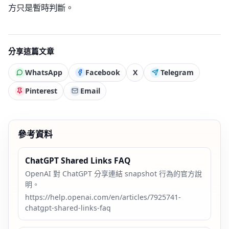
方只是暫時判斷。
分享這篇文章
WhatsApp
Facebook
X
Telegram
Pinterest
Email
參考資料
ChatGPT Shared Links FAQ
OpenAI 對 ChatGPT 分享連結 snapshot 行為的官方說
明。
https://help.openai.com/en/articles/7925741-
chatgpt-shared-links-faq