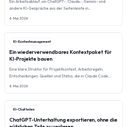
Ein Arbeitsablauf, um ChatGPT-, Claude-, Gemini- und
andere KI-Gespräche aus der Seitenleiste in
wiederverwendbare Notizen, Auszüge und Projektwissen zu
6. Mai 2026
verwandeln.
KI-Kontextmanagement
Ein wiederverwendbares Kontextpaket für
KI-Projekte bauen
Eine klare Struktur für Projektkontext, Arbeitsregeln,
Entscheidungen, Quellen und Status, die in Claude Code,
Cursor, Codex oder MCP-Workflows wiederverwendbar
6. Mai 2026
bleibt.
KI-Chat teilen
ChatGPT-Unterhaltung exportieren, ohne die
nützlichen Teile zu verlieren