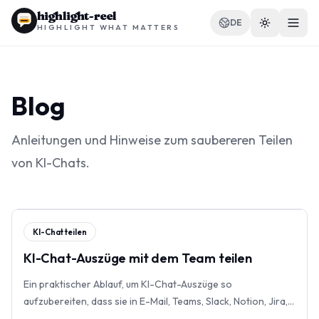
highlight-reel
DE
HIGHLIGHT WHAT MATTERS
Blog
RESSOURCEN
Anleitungen und Hinweise zum saubereren Teilen
Blog
von KI-Chats.
Vergleichen
Vorlagen
KI-Chat teilen
Anwendungsfälle
KI-Chat-Auszüge mit dem Team teilen
Ein praktischer Ablauf, um KI-Chat-Auszüge so
aufzubereiten, dass sie in E-Mail, Teams, Slack, Notion, Jira,
Erweiterung
Confluence und GitHub Issues wirklich nutzbar sind.