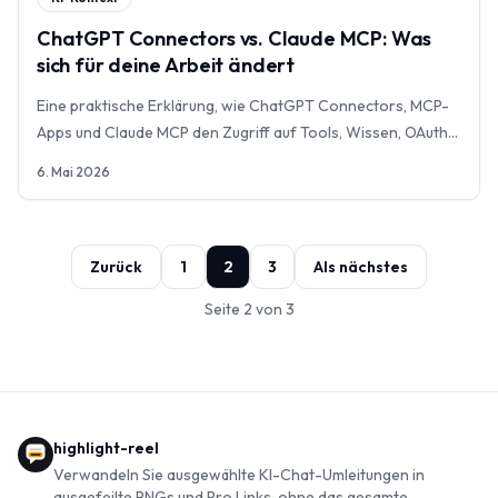
ChatGPT Connectors vs. Claude MCP: Was
sich für deine Arbeit ändert
Eine praktische Erklärung, wie ChatGPT Connectors, MCP-
Apps und Claude MCP den Zugriff auf Tools, Wissen, OAuth
und Schreibaktionen verändern.
6. Mai 2026
Zurück
1
2
3
Als nächstes
Seite 2 von 3
highlight-reel
Verwandeln Sie ausgewählte KI-Chat-Umleitungen in
ausgefeilte PNGs und Pro Links, ohne das gesamte